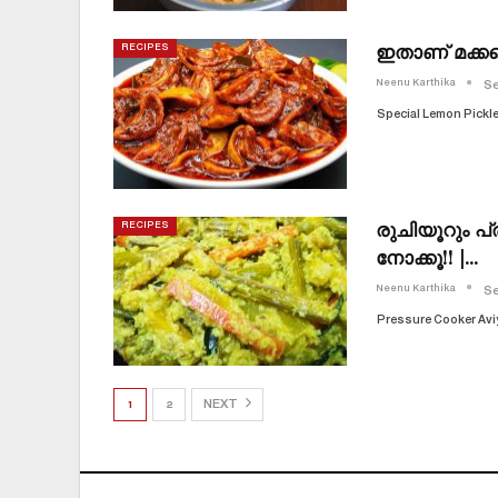
ഇതാണ് മക്കളെ
RECIPES
Neenu Karthika
Se
Special Lemon Pickl
രുചിയൂറും 
RECIPES
നോക്കൂ!! |…
Neenu Karthika
Se
Pressure Cooker Avi
1
2
NEXT