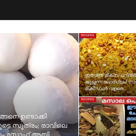
RECIPES
ഇതാണ് മിക്സ്ചറിൻറ
കൂട്ടുന്ന രഹസ്യം! ന
മിക്സ്ചർ വളരെ…
RECIPES
്ങനെ ഉണ്ടാക്കി
രുടെ സൂത്രം; രാവിലെ
ടും സോഫ്റ്റ് ആയി