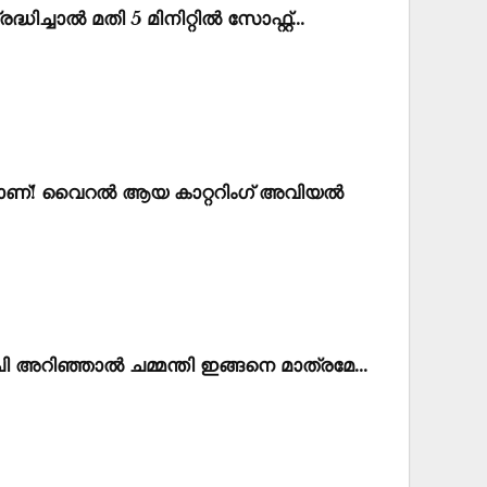
്ധിച്ചാൽ മതി 5 മിനിറ്റിൽ സോഫ്റ്റ്…
ണ്! വൈറൽ ആയ കാറ്ററിംഗ് അവിയൽ
ുചി അറിഞ്ഞാൽ ചമ്മന്തി ഇങ്ങനെ മാത്രമേ…