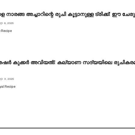
 നാരങ്ങ അച്ചാറിന്റെ രുചി കൂട്ടാനുള്ള ട്രിക്ക്! ഈ ചേ
p 6, 2025
e Recipe
പ്രഷർ കുക്കർ അവിയല്‍! കല്യാണ സദ്യയിലെ രുചികരമ
p 3, 2025
yal Recipe