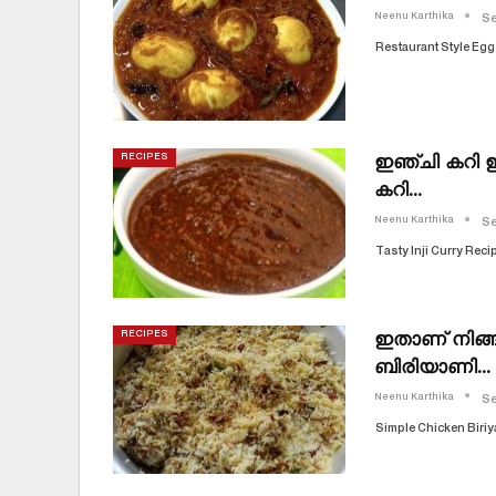
Neenu Karthika
Se
Restaurant Style Egg
ഇഞ്ചി കറി ഇ
RECIPES
കറി…
Neenu Karthika
Se
Tasty Inji Curry Reci
ഇതാണ് നിങ്ങ
RECIPES
ബിരിയാണി…
Neenu Karthika
Se
Simple Chicken Biriy