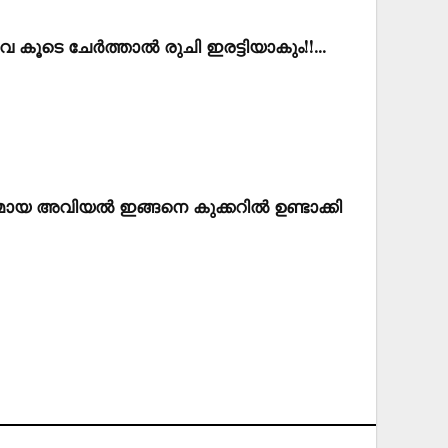
രുവ കൂടെ ചേർത്താൽ രുചി ഇരട്ടിയാകും!!…
ായ അവിയൽ ഇങ്ങനെ കുക്കറിൽ ഉണ്ടാക്കി