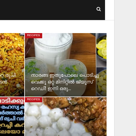
RECIPES
െ രുചി
നാരങ്ങ ഇതുപോലെ പൊടിച്ചു
ാടൻ
വെക്കൂ ഒറ്റ മിനിറ്റിൽ ജ്യൂസ്
റെഡി! ഇനി ഒരു…
RECIPES