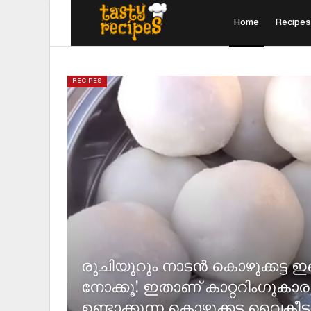
Home
Recipes
RECIPES
രുചിയൂറും നാടൻ കൊഴുക്കട്ട ഇങ
നോക്കൂ! ഇതാണ് കാറ്ററിംഗുകാ
ഉണ്ടാക്കുന്ന കൊഴുക്കട്ട വൈകീട്