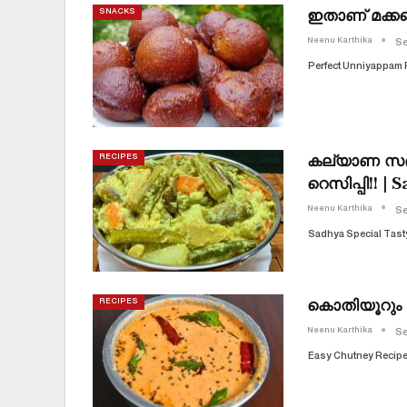
ഇതാണ് മക്കളെ
SNACKS
Neenu Karthika
Se
Perfect Unniyappam 
കല്യാണ സദ
RECIPES
റെസിപ്പി!! |
Neenu Karthika
Se
Sadhya Special Tasty
കൊതിയൂറും ച
RECIPES
Neenu Karthika
Se
Easy Chutney Recip