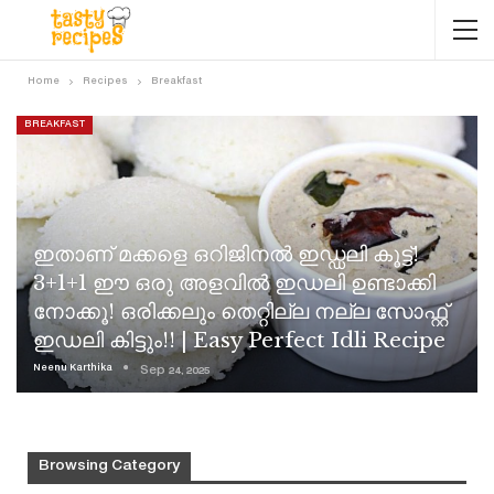
Home
Recipes
Breakfast
BREAKFAST
ഇതാണ് മക്കളെ ഒറിജിനൽ ഇഡ്ഡലി കൂട്ട്!
3+1+1 ഈ ഒരു അളവിൽ ഇഡലി ഉണ്ടാക്കി
നോക്കൂ! ഒരിക്കലും തെറ്റില്ല നല്ല സോഫ്റ്റ്
ഇഡലി കിട്ടും!! | Easy Perfect Idli Recipe
Neenu Karthika
Sep 24, 2025
Browsing Category