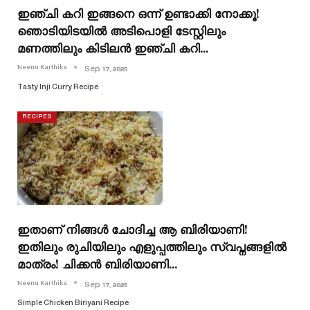
ഇഞ്ചി കറി ഇങ്ങനെ ഒന്ന് ഉണ്ടാക്കി നോക്കൂ!
ഞൊടിയിടയിൽ അടിപൊളി ടേസ്റ്റിലും
മണത്തിലും കിടിലൻ ഇഞ്ചി കറി…
Neenu Karthika
Sep 17, 2025
Tasty Inji Curry Recipe
RECIPES
ഇതാണ് നിങ്ങൾ ചോദിച്ച ആ ബിരിയാണി!
ഇതിലും രുചിയിലും എളുപ്പത്തിലും സ്വപ്നങ്ങളിൽ
മാത്രം! ചിക്കൻ ബിരിയാണി…
Neenu Karthika
Sep 17, 2025
Simple Chicken Biriyani Recipe