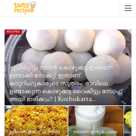
RECIPES
രുചിയൂറും നാടൻ കൊഴുക്കട്ട ഇങ്ങനെ
ഉണ്ടാക്കി നോക്കൂ! ഇതാണ്
കാറ്ററിംഗുകാരുടെ സൂത്രം; രാവിലെ
ഉണ്ടാക്കുന്ന കൊഴുക്കട്ട വൈകീട്ടും സോഫ്റ്റ്
ആയി ഇരിക്കും!! | Kozhukatta…
Neenu Karthika
Jun 11, 2026
ഇതാണ് മിക്സ്ചറിൻറെ
നാരങ്ങ ഇതുപോലെ