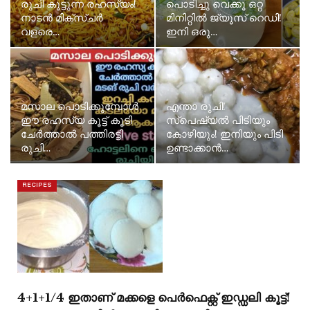
രുചി കൂട്ടുന്ന രഹസ്യം!
പൊടിച്ചു വെക്കൂ ഒറ്റ
നാടൻ മിക്സ്ചർ
മിനിറ്റിൽ ജ്യൂസ് റെഡി!
വളരെ…
ഇനി ഒരു…
മസാല പൊടിക്കുമ്പോൾ
എന്താ രുചി!
ഈ രഹസ്യ കൂട്ട് കൂടി
സ്പെഷ്യൽ പിടിയും
ചേർത്താൽ പത്തിരട്ടി
കോഴിയും! ഇനിയും പിടി
രുചി…
ഉണ്ടാക്കാൻ…
RECIPES
4+1+1/4 ഇതാണ് മക്കളെ പെർഫെക്റ്റ് ഇഡ്ഡലി കൂട്ട്!