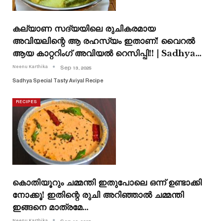
കല്യാണ സദ്യയിലെ രുചികരമായ
അവിയലിന്റെ ആ രഹസ്യം ഇതാണ്! വൈറൽ
ആയ കാറ്ററിംഗ് അവിയൽ റെസിപ്പി!! | Sadhya…
Neenu Karthika
Sep 13, 2025
Sadhya Special Tasty Aviyal Recipe
RECIPES
കൊതിയൂറും ചമ്മന്തി ഇതുപോലെ ഒന്ന് ഉണ്ടാക്കി
നോക്കൂ! ഇതിന്റെ രുചി അറിഞ്ഞാൽ ചമ്മന്തി
ഇങ്ങനെ മാത്രമേ…
Neenu Karthika