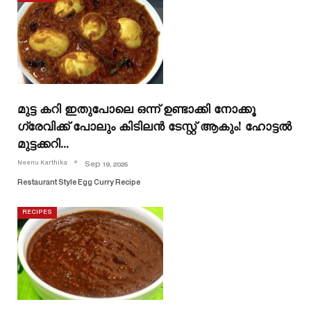
മുട്ട കറി ഇതുപോലെ ഒന്ന് ഉണ്ടാക്കി നോക്കൂ
ഗ്രേവിക്ക്‌ പോലും കിടിലൻ ടേസ്റ്റ് ആകും! ഹോട്ടൽ
മുട്ടക്കറി…
Neenu Karthika
Sep 19, 2025
Restaurant Style Egg Curry Recipe
RECIPES