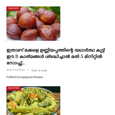
SNACKS
ഇതാണ് മക്കളെ ഉണ്ണിയപ്പത്തിന്റെ യഥാർത്ഥ കൂട്ട്!
ഈ 3 കാര്യങ്ങൾ ശ്രദ്ധിച്ചാൽ മതി 5 മിനിറ്റിൽ
സോഫ്റ്റ്…
Neenu Karthika
Sep 15, 2025
Perfect Unniyappam Recipe
RECIPES