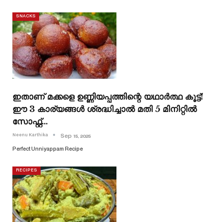
SNACKS
ഇതാണ് മക്കളെ ഉണ്ണിയപ്പത്തിന്റെ യഥാർത്ഥ കൂട്ട്!
ഈ 3 കാര്യങ്ങൾ ശ്രദ്ധിച്ചാൽ മതി 5 മിനിറ്റിൽ
സോഫ്റ്റ്…
Neenu Karthika
Sep 15, 2025
Perfect Unniyappam Recipe
RECIPES