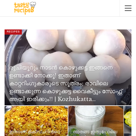
RECIPES
രുചിയൂറും നാടൻ കൊഴുക്കട്ട ഇങ്ങനെ
ഉണ്ടാക്കി നോക്കൂ! ഇതാണ്
കാറ്ററിംഗുകാരുടെ സൂത്രം; രാവിലെ
ഉണ്ടാക്കുന്ന കൊഴുക്കട്ട വൈകീട്ടും സോഫ്റ്റ്
ആയി ഇരിക്കും!! | Kozhukatta…
Neenu Karthika
Jun 11, 2026
ഇതാണ് മിക്സ്ചറിൻറെ
നാരങ്ങ ഇതുപോലെ