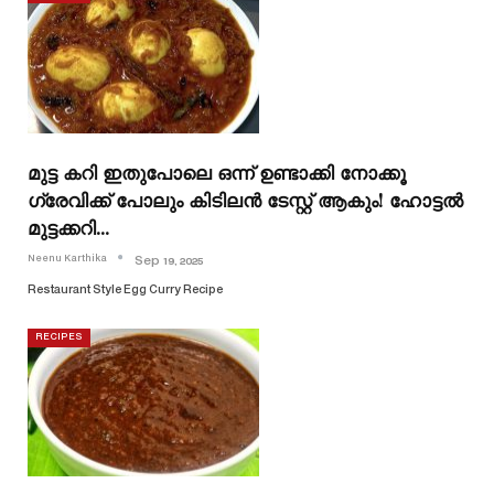
മുട്ട കറി ഇതുപോലെ ഒന്ന് ഉണ്ടാക്കി നോക്കൂ
ഗ്രേവിക്ക്‌ പോലും കിടിലൻ ടേസ്റ്റ് ആകും! ഹോട്ടൽ
മുട്ടക്കറി…
Neenu Karthika
Sep 19, 2025
Restaurant Style Egg Curry Recipe
RECIPES