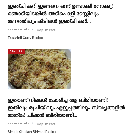
ഇഞ്ചി കറി ഇങ്ങനെ ഒന്ന് ഉണ്ടാക്കി നോക്കൂ!
ഞൊടിയിടയിൽ അടിപൊളി ടേസ്റ്റിലും
മണത്തിലും കിടിലൻ ഇഞ്ചി കറി…
Neenu Karthika
Sep 17, 2025
Tasty Inji Curry Recipe
RECIPES
ഇതാണ് നിങ്ങൾ ചോദിച്ച ആ ബിരിയാണി!
ഇതിലും രുചിയിലും എളുപ്പത്തിലും സ്വപ്നങ്ങളിൽ
മാത്രം! ചിക്കൻ ബിരിയാണി…
Neenu Karthika
Sep 17, 2025
Simple Chicken Biriyani Recipe