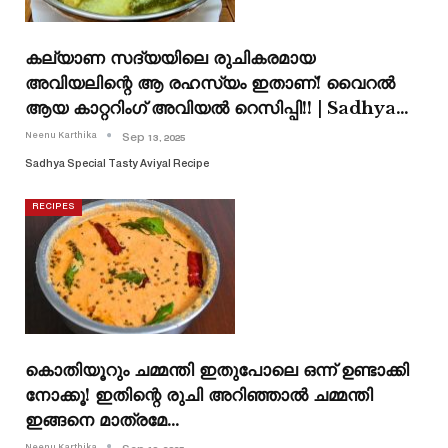
കല്യാണ സദ്യയിലെ രുചികരമായ
അവിയലിന്റെ ആ രഹസ്യം ഇതാണ്! വൈറൽ
ആയ കാറ്ററിംഗ് അവിയൽ റെസിപ്പി!! | Sadhya…
Neenu Karthika
Sep 13, 2025
Sadhya Special Tasty Aviyal Recipe
RECIPES
കൊതിയൂറും ചമ്മന്തി ഇതുപോലെ ഒന്ന് ഉണ്ടാക്കി
നോക്കൂ! ഇതിന്റെ രുചി അറിഞ്ഞാൽ ചമ്മന്തി
ഇങ്ങനെ മാത്രമേ…
Neenu Karthika