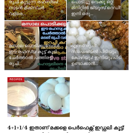
രുചി കൂട്ടുന്ന രഹസ്യം!
പൊടിച്ചു വെക്കൂ ഒറ്റ
നാടൻ മിക്സ്ചർ
മിനിറ്റിൽ ജ്യൂസ് റെഡി!
വളരെ…
ഇനി ഒരു…
മസാല പൊടിക്കുമ്പോൾ
എന്താ രുചി!
ഈ രഹസ്യ കൂട്ട് കൂടി
സ്പെഷ്യൽ പിടിയും
ചേർത്താൽ പത്തിരട്ടി
കോഴിയും! ഇനിയും പിടി
രുചി…
ഉണ്ടാക്കാൻ…
RECIPES
4+1+1/4 ഇതാണ് മക്കളെ പെർഫെക്റ്റ് ഇഡ്ഡലി കൂട്ട്!