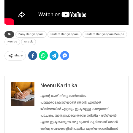
Easy Unniyappam
Instant Unniyappam
Instant Unniyappam Recipe
Recipe
Snack
Share
Neenu Karthika
എന്റെ പേര് നീനു കാർത്തിക.
പാലക്കാടുകാരിയാണ് ഞാൻ. എനിക്ക്
ജീവിതത്തിൽ ഏറ്റവും ഇഷ്ടമുള്ള കാര്യമാണ്
പാചകം. അതുപോലെ തന്നെ സിനിമ - സീരിയൽ
ഏറെ ഇഷ്ടപ്പെടുന്ന ഒരു വ്യക്തി കൂടിയാണ് ഞാൻ.
ഒഴിവു സമയങ്ങളിൽ പുതിയ പുതിയ റെസിപ്പികൾ