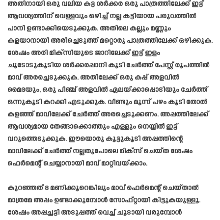
അതിനായി ഒരു വലിയ കട്ട ശർക്കര ഒരു പാത്രത്തിലേക്ക് ഇട്ട്
ആവശ്യത്തിന് വെള്ളവും ഒഴിച്ച് നല്ല കട്ടിയായ പരുവത്തിൽ
പാനി ഉണ്ടാക്കിയെടുക്കുക. അതിലെ കല്ലും മണ്ണും
കളയാനായി അരിച്ചെടുത്ത് മറ്റൊരു പാത്രത്തിലേക്ക് ഒഴിക്കുക.
ശേഷം അരി മിക്സിയുടെ ജാറിലേക്ക് ഇട്ട് ഇളം
ചൂടോടുകൂടിയ ശർക്കരപ്പാനി കൂടി ചേർത്ത് പേസ്റ്റ് രൂപത്തിൽ
മാവ് അരച്ചെടുക്കുക. അതിലേക്ക് ഒരു കപ്പ് അളവിൽ
മൈദയും, ഒരു പിഞ്ച് അളവിൽ ഏലയ്ക്കാപ്പൊടിയും ചേർത്ത്
ഒന്നുകൂടി കറക്കി എടുക്കുക. വീണ്ടും മൂന്ന് പഴം കൂടി തോൽ
കളഞ്ഞ് മാവിലേക്ക് ചേർത്ത് അരച്ചെടുക്കണം. അപ്പത്തിലേക്ക്
ആവശ്യമായ തേങ്ങാക്കൊത്തും എള്ളും നെയ്യിൽ ഇട്ട്
വറുത്തെടുക്കുക. ഈയൊരു കൂട്ടുകൂടി അപ്പത്തിന്റെ
മാവിലേക്ക് ചേർത്ത് നല്ലതുപോലെ മിക്സ് ചെയ്ത ശേഷം
ഫെർമെന്റ് ചെയ്യാനായി മാവ് മാറ്റിവയ്ക്കാം.
കുറഞ്ഞത് 8 മണിക്കൂറെങ്കിലും മാവ് ഫെർമെന്റ് ചെയ്താൽ
മാത്രമേ അപ്പം ഉണ്ടാക്കുമ്പോൾ സോഫ്റ്റായി കിട്ടുകയുള്ളൂ.
ശേഷം അപ്പച്ചട്ടി അടുപ്പത്ത് വെച്ച് ചൂടായി വരുമ്പോൾ