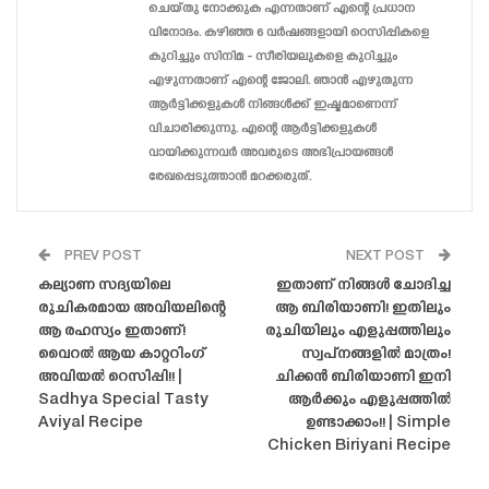
ചെയ്‌തു നോക്കുക എന്നതാണ് എന്റെ പ്രധാന
വിനോദം. കഴിഞ്ഞ 6 വർഷങ്ങളായി റെസിപ്പികളെ
കുറിച്ചും സിനിമ - സീരിയലുകളെ കുറിച്ചും
എഴുന്നതാണ് എന്റെ ജോലി. ഞാൻ എഴുതുന്ന
ആർട്ടിക്കളുകൾ നിങ്ങൾക്ക് ഇഷ്ടമാണെന്ന്
വിചാരിക്കുന്നു. എന്റെ ആർട്ടിക്കളുകൾ
വായിക്കുന്നവർ അവരുടെ അഭിപ്രായങ്ങൾ
രേഖപ്പെടുത്താൻ മറക്കരുത്.
PREV POST
NEXT POST
കല്യാണ സദ്യയിലെ
ഇതാണ് നിങ്ങൾ ചോദിച്ച
രുചികരമായ അവിയലിന്റെ
ആ ബിരിയാണി! ഇതിലും
ആ രഹസ്യം ഇതാണ്!
രുചിയിലും എളുപ്പത്തിലും
വൈറൽ ആയ കാറ്ററിംഗ്
സ്വപ്നങ്ങളിൽ മാത്രം!
അവിയൽ റെസിപ്പി!! |
ചിക്കൻ ബിരിയാണി ഇനി
Sadhya Special Tasty
ആർക്കും എളുപ്പത്തിൽ
Aviyal Recipe
ഉണ്ടാക്കാം!! | Simple
Chicken Biriyani Recipe