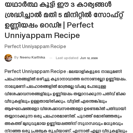
യഥാർത്ഥ കൂട്ട്! ഈ 3 കാര്യങ്ങൾ
ശ്രദ്ധിച്ചാൽ മതി 5 മിനിറ്റിൽ സോഫ്റ്റ്
ഉണ്ണിയപ്പം റെഡി!! | Perfect
Unniyappam Recipe
Perfect Unniyappam Recipe
By
Neenu Karthika
Last updated
Jun 12, 2026
Perfect Unniyappam Recipe : മലയാളികളുടെ നാലുമണി
പലഹാരങ്ങളിൽ ഒഴിച്ചു കൂടാനാവാത്ത ഒന്നാണല്ലോ ഉണ്ണിയപ്പം.
നാലുമണി പലഹാരങ്ങളിൽ മാത്രമല്ല വിഷു പോലുള്ള
വിശേഷാവസരങ്ങളിലും ഉണ്ണിയപ്പം തയ്യാറാക്കുന്ന പതിവ് മിക്ക
വീടുകളിലും ഉള്ളതായിരിക്കും. വീട്ടിൽ എന്തെങ്കിലും
ആഘോഷങ്ങളോ വിശേഷാവസരങ്ങളോ ഉണ്ടെങ്കിൽ പതിവായി
തയ്യാറാക്കുന്ന ഒരു പലഹാരമാണിത്. പുറത്ത് മൊരിഞ്ഞതും
അകത്ത് മൃദുവുമായ ഉണ്ണിയപ്പത്തിന് സുഗന്ധവും മധുരവും
നിറഞ്ഞ ഒരു പ്രത്യേക രുചിയാണ്. എന്നാൽ എല്ലാ വീടുകളിലും