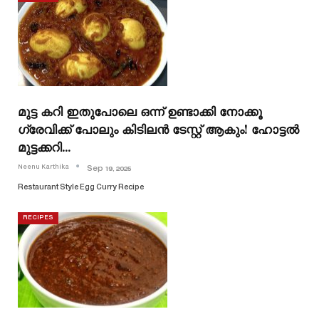
മുട്ട കറി ഇതുപോലെ ഒന്ന് ഉണ്ടാക്കി നോക്കൂ
ഗ്രേവിക്ക്‌ പോലും കിടിലൻ ടേസ്റ്റ് ആകും! ഹോട്ടൽ
മുട്ടക്കറി…
Neenu Karthika
Sep 19, 2025
Restaurant Style Egg Curry Recipe
RECIPES