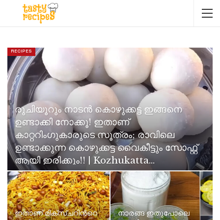
RECIPES
രുചിയൂറും നാടൻ കൊഴുക്കട്ട ഇങ്ങനെ
ഉണ്ടാക്കി നോക്കൂ! ഇതാണ്
കാറ്ററിംഗുകാരുടെ സൂത്രം; രാവിലെ
ഉണ്ടാക്കുന്ന കൊഴുക്കട്ട വൈകീട്ടും സോഫ്റ്റ്
ആയി ഇരിക്കും!! | Kozhukatta…
Neenu Karthika
Jun 11, 2026
ഇതാണ് മിക്സ്ചറിൻറെ
നാരങ്ങ ഇതുപോലെ