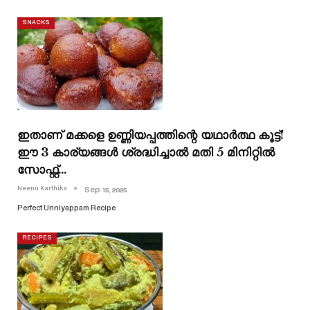
SNACKS
ഇതാണ് മക്കളെ ഉണ്ണിയപ്പത്തിന്റെ യഥാർത്ഥ കൂട്ട്!
ഈ 3 കാര്യങ്ങൾ ശ്രദ്ധിച്ചാൽ മതി 5 മിനിറ്റിൽ
സോഫ്റ്റ്…
Neenu Karthika
Sep 15, 2025
Perfect Unniyappam Recipe
RECIPES