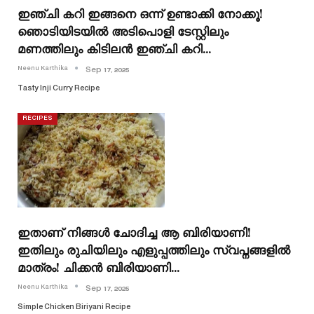
ഇഞ്ചി കറി ഇങ്ങനെ ഒന്ന് ഉണ്ടാക്കി നോക്കൂ!
ഞൊടിയിടയിൽ അടിപൊളി ടേസ്റ്റിലും
മണത്തിലും കിടിലൻ ഇഞ്ചി കറി…
Neenu Karthika
Sep 17, 2025
Tasty Inji Curry Recipe
RECIPES
ഇതാണ് നിങ്ങൾ ചോദിച്ച ആ ബിരിയാണി!
ഇതിലും രുചിയിലും എളുപ്പത്തിലും സ്വപ്നങ്ങളിൽ
മാത്രം! ചിക്കൻ ബിരിയാണി…
Neenu Karthika
Sep 17, 2025
Simple Chicken Biriyani Recipe