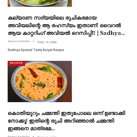
കല്യാണ സദ്യയിലെ രുചികരമായ
അവിയലിന്റെ ആ രഹസ്യം ഇതാണ്! വൈറൽ
ആയ കാറ്ററിംഗ് അവിയൽ റെസിപ്പി!! | Sadhya…
Neenu Karthika
Sep 13, 2025
Sadhya Special Tasty Aviyal Recipe
RECIPES
കൊതിയൂറും ചമ്മന്തി ഇതുപോലെ ഒന്ന് ഉണ്ടാക്കി
നോക്കൂ! ഇതിന്റെ രുചി അറിഞ്ഞാൽ ചമ്മന്തി
ഇങ്ങനെ മാത്രമേ…
Neenu Karthika