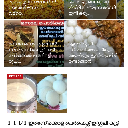
രുചി കൂട്ടുന്ന രഹസ്യം!
പൊടിച്ചു വെക്കൂ ഒറ്റ
നാടൻ മിക്സ്ചർ
മിനിറ്റിൽ ജ്യൂസ് റെഡി!
വളരെ…
ഇനി ഒരു…
മസാല പൊടിക്കുമ്പോൾ
എന്താ രുചി!
ഈ രഹസ്യ കൂട്ട് കൂടി
സ്പെഷ്യൽ പിടിയും
ചേർത്താൽ പത്തിരട്ടി
കോഴിയും! ഇനിയും പിടി
രുചി…
ഉണ്ടാക്കാൻ…
RECIPES
4+1+1/4 ഇതാണ് മക്കളെ പെർഫെക്റ്റ് ഇഡ്ഡലി കൂട്ട്!