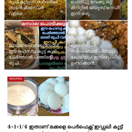
രുചി കൂട്ടുന്ന രഹസ്യം!
പൊടിച്ചു വെക്കൂ ഒറ്റ
നാടൻ മിക്സ്ചർ
മിനിറ്റിൽ ജ്യൂസ് റെഡി!
വളരെ…
ഇനി ഒരു…
മസാല പൊടിക്കുമ്പോൾ
എന്താ രുചി!
ഈ രഹസ്യ കൂട്ട് കൂടി
സ്പെഷ്യൽ പിടിയും
ചേർത്താൽ പത്തിരട്ടി
കോഴിയും! ഇനിയും പിടി
രുചി…
ഉണ്ടാക്കാൻ…
RECIPES
4+1+1/4 ഇതാണ് മക്കളെ പെർഫെക്റ്റ് ഇഡ്ഡലി കൂട്ട്!