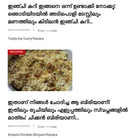
ഇഞ്ചി കറി ഇങ്ങനെ ഒന്ന് ഉണ്ടാക്കി നോക്കൂ!
ഞൊടിയിടയിൽ അടിപൊളി ടേസ്റ്റിലും
മണത്തിലും കിടിലൻ ഇഞ്ചി കറി…
Neenu Karthika
Sep 17, 2025
Tasty Inji Curry Recipe
RECIPES
ഇതാണ് നിങ്ങൾ ചോദിച്ച ആ ബിരിയാണി!
ഇതിലും രുചിയിലും എളുപ്പത്തിലും സ്വപ്നങ്ങളിൽ
മാത്രം! ചിക്കൻ ബിരിയാണി…
Neenu Karthika
Sep 17, 2025
Simple Chicken Biriyani Recipe