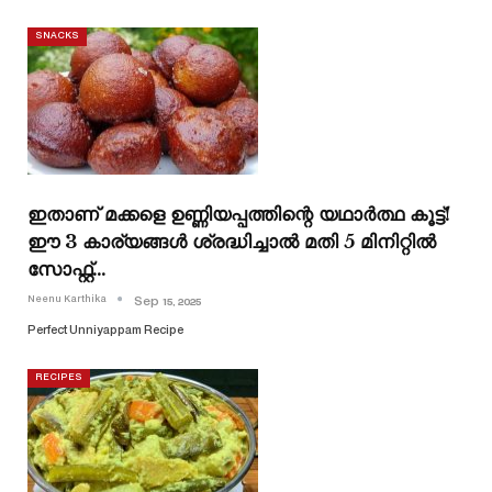
SNACKS
ഇതാണ് മക്കളെ ഉണ്ണിയപ്പത്തിന്റെ യഥാർത്ഥ കൂട്ട്!
ഈ 3 കാര്യങ്ങൾ ശ്രദ്ധിച്ചാൽ മതി 5 മിനിറ്റിൽ
സോഫ്റ്റ്…
Neenu Karthika
Sep 15, 2025
Perfect Unniyappam Recipe
RECIPES