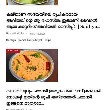
കല്യാണ സദ്യയിലെ രുചികരമായ
അവിയലിന്റെ ആ രഹസ്യം ഇതാണ്! വൈറൽ
ആയ കാറ്ററിംഗ് അവിയൽ റെസിപ്പി!! | Sadhya…
Neenu Karthika
Sep 13, 2025
Sadhya Special Tasty Aviyal Recipe
RECIPES
കൊതിയൂറും ചമ്മന്തി ഇതുപോലെ ഒന്ന് ഉണ്ടാക്കി
നോക്കൂ! ഇതിന്റെ രുചി അറിഞ്ഞാൽ ചമ്മന്തി
ഇങ്ങനെ മാത്രമേ…
Neenu Karthika