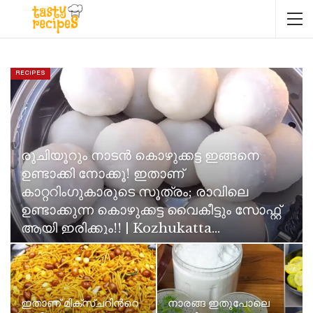
RECIPES
രുചിയൂറും നാടൻ കൊഴുക്കട്ട ഇങ്ങനെ
ഉണ്ടാക്കി നോക്കൂ! ഇതാണ്
കാറ്ററിംഗുകാരുടെ സൂത്രം; രാവിലെ
ഉണ്ടാക്കുന്ന കൊഴുക്കട്ട വൈകീട്ടും സോഫ്റ്റ്
ആയി ഇരിക്കും!! | Kozhukatta…
Neenu Karthika
Jun 11, 2026
ഇതാണ് മിക്സ്ചറിൻറെ
നാരങ്ങ ഇതുപോലെ